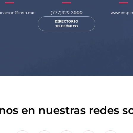
cacion@insp.mx
(777)329 3000
www.insp.
DIRECTORIO
TELEFÓNICO
nos en nuestras redes so