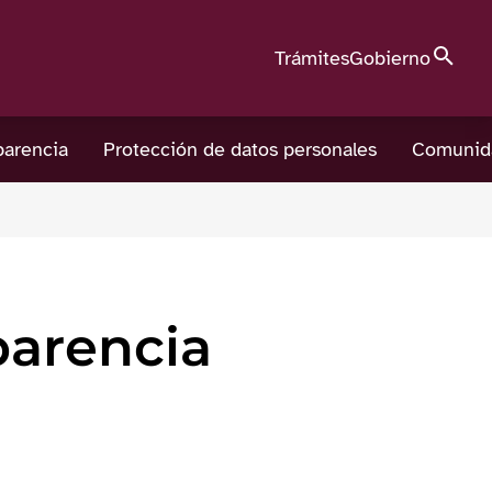
Búsque
Trámites
Gobierno
parencia
Protección de datos personales
Comunid
parencia