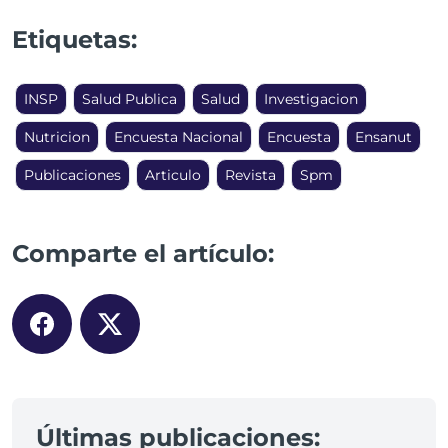
Etiquetas:
INSP
Salud Publica
Salud
Investigacion
Nutricion
Encuesta Nacional
Encuesta
Ensanut
Publicaciones
Articulo
Revista
Spm
Comparte el artículo:
Últimas publicaciones: