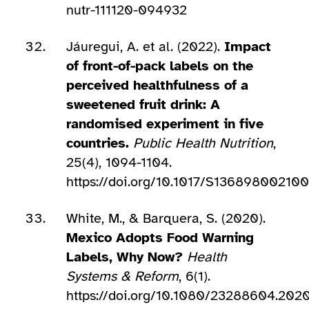
nutr-111120-094932
Jáuregui, A. et al. (2022).
Impact
of front-of-pack labels on the
perceived healthfulness of a
sweetened fruit drink: A
randomised experiment in five
countries.
Public Health Nutrition
,
25(4), 1094-1104.
https://doi.org/10.1017/S13689800210
White, M., & Barquera, S. (2020).
Mexico Adopts Food Warning
Labels, Why Now?
Health
Systems & Reform
, 6(1).
https://doi.org/10.1080/23288604.202