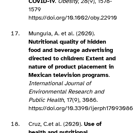
COVID-19
.
Obesity
, 28(9), 1578-
1579
https://doi.org/10.1002/oby.22910
Munguía, A. et al. (2020).
Nutritional quality of hidden
food and beverage advertising
directed to children: Extent and
nature of product placement in
Mexican television programs
.
International Journal of
Environmental Research and
Public Health
, 17(9), 3086.
https://doi.org/10.3390/ijerph17093086
Cruz, C.et al. (2020).
Use of
health and nutritional